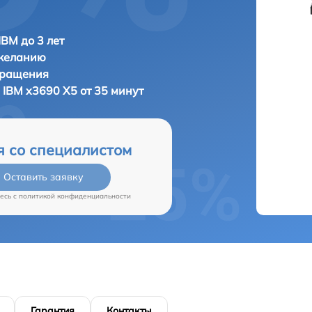
IBM до 3 лет
 желанию
бращения
а
IBM x3690 X5 от 35 минут
я со специалистом
Оставить заявку
есь c
политикой конфиденциальности
Гарантия
Контакты