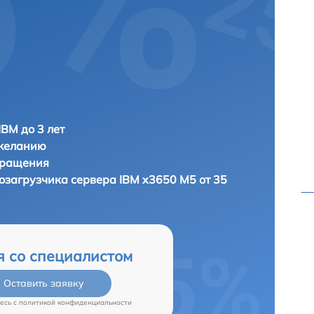
IBM до 3 лет
 желанию
бращения
тозагрузчика сервера
IBM x3650 M5 от 35
я со специалистом
Оставить заявку
есь c
политикой конфиденциальности