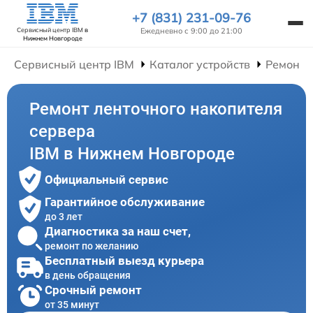
+7 (831) 231-09-76
Ежедневно с 9:00 до 21:00
Сервисный центр IBM
в
Нижнем Новгороде
Сервисный центр IBM
Каталог устройств
Ремонт 
Ремонт ленточного накопителя
сервера
IBM в Нижнем Новгороде
Официальный сервис
Гарантийное обслуживание
до 3 лет
Диагностика за наш счет,
ремонт по желанию
Бесплатный выезд курьера
в день обращения
Срочный ремонт
от 35 минут