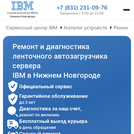
+7 (831) 231-09-76
Ежедневно с 9:00 до 21:00
Сервисный центр IBM
в
Нижнем Новгороде
Сервисный центр IBM
Каталог устройств
Ремонт 
Ремонт и диагностика
ленточного автозагрузчика
сервера
IBM в Нижнем Новгороде
Официальный сервис
Гарантийное обслуживание
до 3 лет
Диагностика за наш счет,
ремонт по желанию
Бесплатный выезд курьера
в день обращения
Срочный ремонт