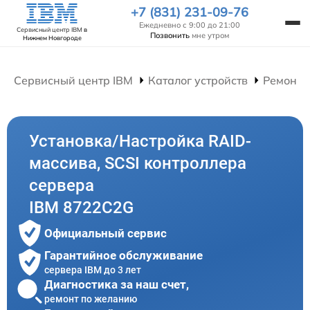
+7 (831) 231-09-76
Ежедневно с 9:00 до 21:00
Сервисный центр IBM
в
Позвонить
мне утром
Нижнем Новгороде
Сервисный центр IBM
Каталог устройств
Ремонт 
Установка/Настройка RAID-
массива, SCSI контроллера
сервера
IBM 8722C2G
Официальный сервис
Гарантийное обслуживание
сервера IBM до 3 лет
Диагностика за наш счет,
ремонт по желанию