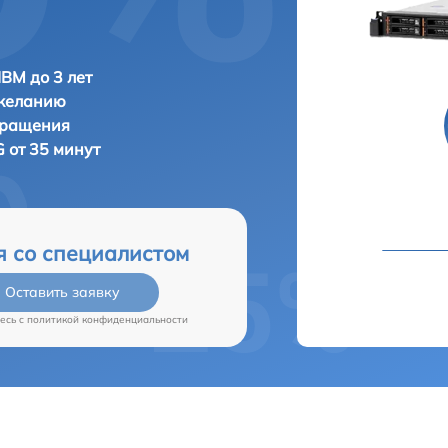
IBM до 3 лет
 желанию
бращения
 от 35 минут
я со специалистом
Оставить заявку
есь c
политикой конфиденциальности