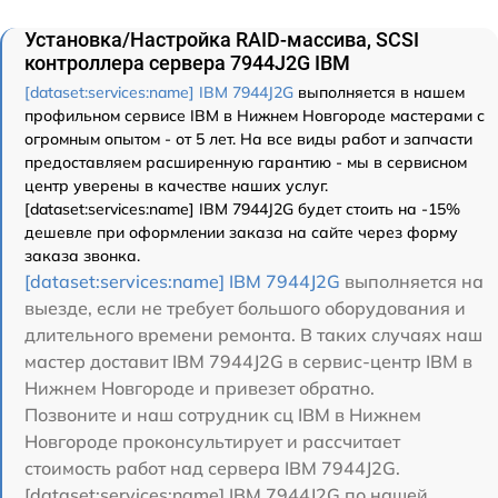
Установка/Настройка RAID-массива, SCSI
контроллера сервера 7944J2G IBM
[dataset:services:name] IBM 7944J2G
выполняется в нашем
профильном сервисе IBM в Нижнем Новгороде мастерами с
огромным опытом - от 5 лет. На все виды работ и запчасти
предоставляем расширенную гарантию - мы в сервисном
центр уверены в качестве наших услуг.
[dataset:services:name] IBM 7944J2G будет стоить на -15%
дешевле при оформлении заказа на сайте через форму
заказа звонка.
[dataset:services:name] IBM 7944J2G
выполняется на
выезде, если не требует большого оборудования и
длительного времени ремонта. В таких случаях наш
мастер доставит IBM 7944J2G в сервис-центр IBM в
Нижнем Новгороде и привезет обратно.
Позвоните и наш сотрудник сц IBM в Нижнем
Новгороде проконсультирует и рассчитает
стоимость работ над сервера IBM 7944J2G.
[dataset:services:name] IBM 7944J2G по нашей