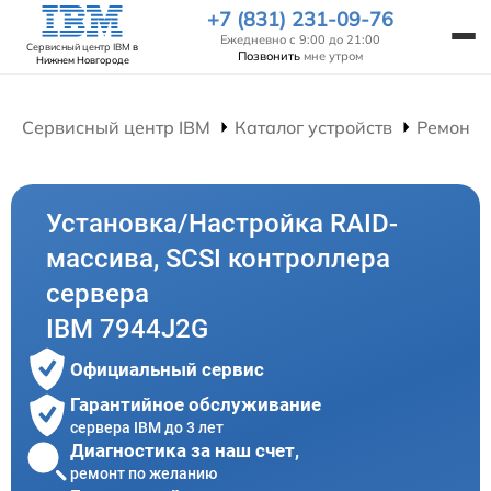
+7 (831) 231-09-76
Ежедневно с 9:00 до 21:00
Сервисный центр IBM
в
Позвонить
мне утром
Нижнем Новгороде
Сервисный центр IBM
Каталог устройств
Ремонт 
Установка/Настройка RAID-
массива, SCSI контроллера
сервера
IBM 7944J2G
Официальный сервис
Гарантийное обслуживание
сервера IBM до 3 лет
Диагностика за наш счет,
ремонт по желанию