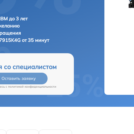
IBM до 3 лет
 желанию
бращения
7915K4G от 35 минут
я со специалистом
Оставить заявку
есь c
политикой конфиденциальности