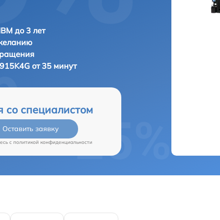
IBM до 3 лет
 желанию
бращения
915K4G от 35 минут
я со специалистом
Оставить заявку
есь c
политикой конфиденциальности