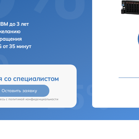
IBM до 3 лет
 желанию
бращения
 от 35 минут
я со специалистом
Оставить заявку
есь c
политикой конфиденциальности