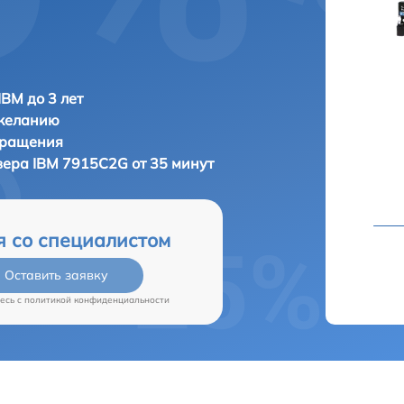
IBM до 3 лет
 желанию
бращения
вера
IBM 7915C2G от 35 минут
я со специалистом
Оставить заявку
есь c
политикой конфиденциальности