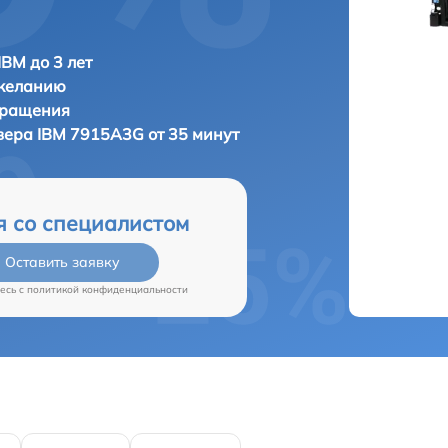
IBM до 3 лет
 желанию
бращения
рвера
IBM 7915A3G от 35 минут
я со специалистом
Оставить заявку
есь c
политикой конфиденциальности