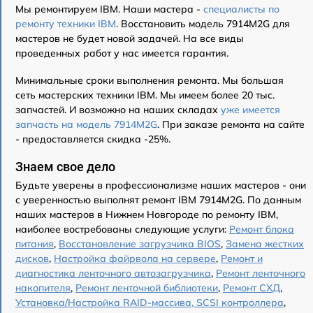
Мы ремонтируем IBM. Наши мастера -
специалисты по
ремонту техники IBM
. Восстановить модель 7914M2G для
мастеров не будет новой задачей. На все виды
проведенных работ у нас имеется гарантия.
Минимальные сроки выполнения ремонта. Мы большая
сеть мастерских техники IBM. Мы имеем более 20 тыс.
запчастей. И возможно на наших складах
уже имеется
запчасть на модель 7914M2G
. При заказе ремонта на сайте
- предоставляется скидка -25%.
Знаем свое дело
Будьте уверены в профессионализме наших мастеров - они
с уверенностью выполнят ремонт IBM 7914M2G. По данным
наших мастеров в Нижнем Новгороде по ремонту IBM,
наиболее востребованы следующие услуги:
Ремонт блока
питания
,
Восстановление загрузчика BIOS
,
Замена жестких
дисков
,
Настройка файрвола на сервере
,
Ремонт и
диагностика ленточного автозагрузчика
,
Ремонт ленточного
накопителя
,
Ремонт ленточной библиотеки
,
Ремонт СХД
,
Установка/Настройка RAID-массива, SCSI контроллера
,