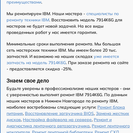
преимуществами
.
Мы ремонтируем IBM. Наши мастера -
специалисты по
ремонту техники IBM
. Восстановить модель 7914K6G для
мастеров не будет новой задачей. На все виды
проведенных работ у нас имеется гарантия.
Минимальные сроки выполнения ремонта. Мы большая
сеть мастерских техники IBM. Мы имеем более 20 тыс.
запчастей. И возможно на наших складах
уже имеется
запчасть на модель 7914K6G
. При заказе ремонта на сайте
- предоставляется скидка -25%.
Знаем свое дело
Будьте уверены в профессионализме наших мастеров - они
с уверенностью выполнят ремонт IBM 7914K6G. По данным
наших мастеров в Нижнем Новгороде по ремонту IBM,
наиболее востребованы следующие услуги:
Ремонт блока
питания
,
Восстановление загрузчика BIOS
,
Замена жестких
дисков
,
Настройка файрвола на сервере
,
Ремонт и
диагностика ленточного автозагрузчика
,
Ремонт ленточного
накопителя
,
Ремонт ленточной библиотеки
,
Ремонт СХД
,