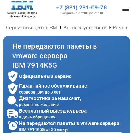
+7 (831) 231-09-76
Ежедневно с 9:00 до 21:00
Сервисный центр IBM
в
Нижнем Новгороде
Сервисный центр IBM
Каталог устройств
Ремонт 
Не передаются пакеты в
vmware сервера
IBM 7914K5G
Официальный сервис
Гарантийное обслуживание
сервера IBM до 3 лет
Диагностика за наш счет,
ремонт по желанию
Бесплатный выезд курьера
в день обращения
Не передаются пакеты в vmware сервера
IBM 7914K5G от 35 минут