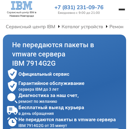
+7 (831) 231-09-76
Ежедневно с 9:00 до 21:00
Сервисный центр IBM
в
Нижнем Новгороде
Сервисный центр IBM
Каталог устройств
Ремонт 
Не передаются пакеты в
vmware сервера
IBM 7914G2G
Официальный сервис
Гарантийное обслуживание
сервера IBM до 3 лет
Диагностика за наш счет,
ремонт по желанию
Бесплатный выезд курьера
в день обращения
Не передаются пакеты в vmware сервера
IBM 7914G2G от 35 минут