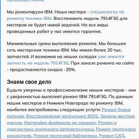
Мы ремонтируем IBM. Наши мастера -
специалисты по
ремонту техники IBM
. Восстановить модель 7914F3G для
мастеров не будет новой задачей. На все виды
проведенных работ у нас имеется гарантия.
Минимальные сроки выполнения ремонта. Мы большая
сеть мастерских техники IBM. Мы имеем более 20 тыс.
запчастей. И возможно на наших складах
уже имеется
запчасть на модель 7914F3G
. При заказе ремонта на сайте
- предоставляется скидка -25%.
Знаем свое дело
Будьте уверены в профессионализме наших мастеров - они
с уверенностью выполнят ремонт IBM 7914F3G. По данным
наших мастеров в Нижнем Новгороде по ремонту IBM,
наиболее востребованы следующие услуги:
Ремонт блока
питания
,
Восстановление загрузчика BIOS
,
Замена жестких
дисков
,
Настройка файрвола на сервере
,
Ремонт и
диагностика ленточного автозагрузчика
,
Ремонт ленточного
накопителя
,
Ремонт ленточной библиотеки
,
Ремонт СХД
,