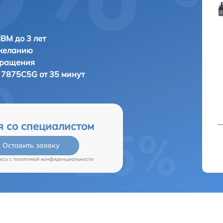
IBM до 3 лет
 желанию
бращения
 7875C5G от 35 минут
я со специалистом
Оставить заявку
есь c
политикой конфиденциальности