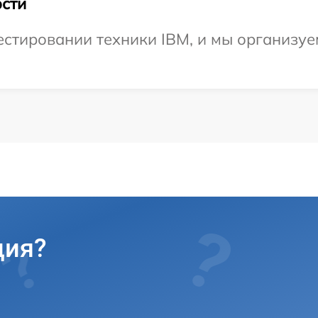
сти
тировании техники IBM, и мы организуем
ция?