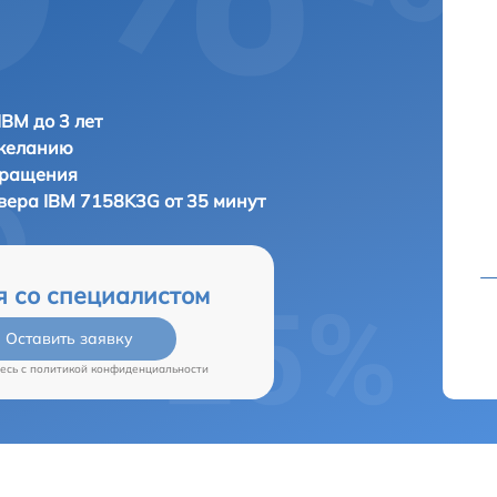
IBM до 3 лет
 желанию
бращения
рвера
IBM 7158K3G от 35 минут
я со специалистом
Оставить заявку
есь c
политикой конфиденциальности