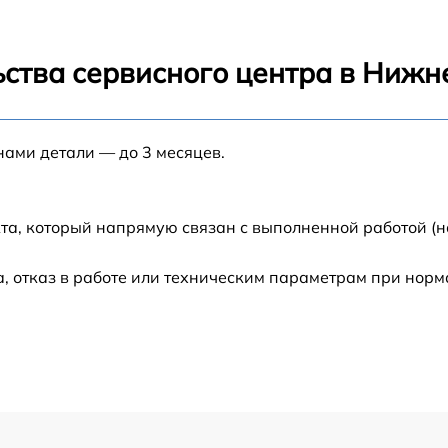
от 70 мин
ьства сервисного центра в Нижн
от 90 мин
нами детали — до 3 месяцев.
от 100 мин
G
от 80 мин
та, который напрямую связан с выполненной работой (н
G
от 70 мин
, отказ в работе или техническим параметрам при нор
от 60 мин
от 90 мин
от 70 мин