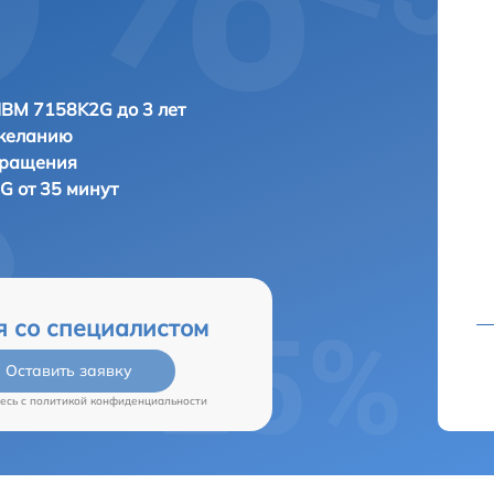
IBM 7158K2G до 3 лет
 желанию
бращения
G от 35 минут
я со специалистом
Оставить заявку
есь c
политикой конфиденциальности