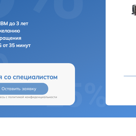
IBM до 3 лет
 желанию
бращения
 от 35 минут
я со специалистом
Оставить заявку
есь c
политикой конфиденциальности