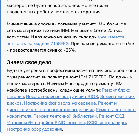
мастеров не будет новой задачей. На все виды
проведенных работ у нас имеется гарантия.
Минимальные сроки выполнения ремонта. Мы большая
сеть мастерских техники IBM. Мы имеем более 20 тыс.
запчастей. И возможно на наших складах
уже имеется
запчасть на модель 7158EEG
. При заказе ремонта на сайте
- предоставляется скидка -25%.
Знаем свое дело
Будьте уверены в профессионализме наших мастеров - они
с уверенностью выполнят ремонт IBM 7158EEG. По данным
наших мастеров в Нижнем Новгороде по ремонту IBM,
наиболее востребованы следующие услуги:
Ремонт блока
питания
,
Восстановление загрузчика BIOS
,
Замена жестких
дисков
,
Настройка файрвола на сервере
,
Ремонт и
диагностика ленточного автозагрузчика
,
Ремонт ленточного
накопителя
,
Ремонт ленточной библиотеки
,
Ремонт СХД
,
Установка/Настройка RAID-массива, SCSI контроллера
,
Настройка оборудования
.