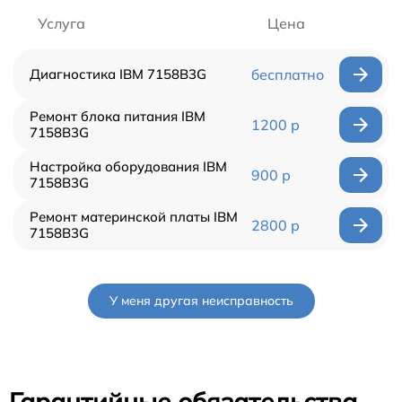
Услуга
Цена
Диагностика IBM 7158B3G
бесплатно
Ремонт блока питания IBM
1200 р
7158B3G
Настройка оборудования IBM
900 р
7158B3G
Ремонт материнской платы IBM
2800 р
7158B3G
У меня другая неисправность
Гарантийные обязательства