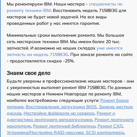
Мы ремонтируем IBM. Наши мастера -
специалисты по
ремонту техники IBM
. Восстановить модель 7158B3G для
мастеров не будет новой задачей. На все виды
проведенных работ у нас имеется гарантия.
Минимальные сроки выполнения ремонта. Мы большая
сеть мастерских техники IBM. Мы имеем более 20 тыс.
запчастей. И возможно на наших складах
уже имеется
запчасть на модель 7158B3G
. При заказе ремонта на сайте
- предоставляется скидка -25%.
Знаем свое дело
Будьте уверены в профессионализме наших мастеров - они
с уверенностью выполнят ремонт IBM 7158B3G. По данным
наших мастеров в Нижнем Новгороде по ремонту IBM,
наиболее востребованы следующие услуги:
Ремонт блока
питания
,
Восстановление загрузчика BIOS
,
Замена жестких
дисков
,
Настройка файрвола на сервере
,
Ремонт и
диагностика ленточного автозагрузчика
,
Ремонт ленточного
накопителя
,
Ремонт ленточной библиотеки
,
Ремонт СХД
,
Установка/Настройка RAID-массива, SCSI контроллера
,