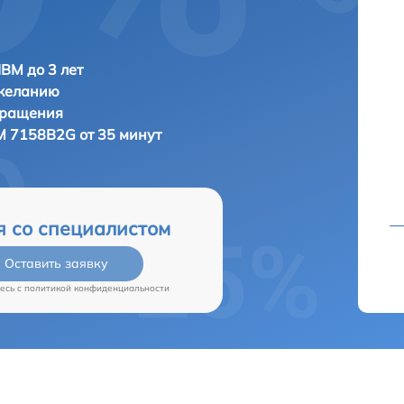
IBM до 3 лет
 желанию
бращения
M 7158B2G от 35 минут
я со специалистом
Оставить заявку
есь c
политикой конфиденциальности