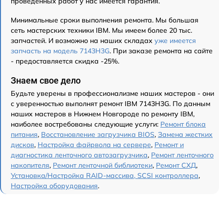
проведенных работ у нас имеется гарантия.
Минимальные сроки выполнения ремонта. Мы большая
сеть мастерских техники IBM. Мы имеем более 20 тыс.
запчастей. И возможно на наших складах
уже имеется
запчасть на модель 7143H3G
. При заказе ремонта на сайте
- предоставляется скидка -25%.
Знаем свое дело
Будьте уверены в профессионализме наших мастеров - они
с уверенностью выполнят ремонт IBM 7143H3G. По данным
наших мастеров в Нижнем Новгороде по ремонту IBM,
наиболее востребованы следующие услуги:
Ремонт блока
питания
,
Восстановление загрузчика BIOS
,
Замена жестких
дисков
,
Настройка файрвола на сервере
,
Ремонт и
диагностика ленточного автозагрузчика
,
Ремонт ленточного
накопителя
,
Ремонт ленточной библиотеки
,
Ремонт СХД
,
Установка/Настройка RAID-массива, SCSI контроллера
,
Настройка оборудования
.