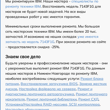
Мы ремонтируем IBM. Наши мастера -
специалисты по
ремонту техники IBM
. Восстановить модель 7143F1G для
мастеров не будет новой задачей. На все виды
проведенных работ у нас имеется гарантия.
Минимальные сроки выполнения ремонта. Мы большая
сеть мастерских техники IBM. Мы имеем более 20 тыс.
запчастей. И возможно на наших складах
уже имеется
запчасть на модель 7143F1G
. При заказе ремонта на сайте
- предоставляется скидка -25%.
Знаем свое дело
Будьте уверены в профессионализме наших мастеров - они
с уверенностью выполнят ремонт IBM 7143F1G. По данным
наших мастеров в Нижнем Новгороде по ремонту IBM,
наиболее востребованы следующие услуги:
Ремонт блока
питания
,
Восстановление загрузчика BIOS
,
Замена жестких
дисков
,
Настройка файрвола на сервере
,
Ремонт и
диагностика ленточного автозагрузчика
,
Ремонт ленточного
накопителя
,
Ремонт ленточной библиотеки
,
Ремонт СХД
,
Установка/Настройка RAID-массива, SCSI контроллера
,
Настройка оборудования
.