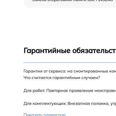
Прошивка BIOS IBM 7143D4G
Замена северного моста IBM 7143D4G
Установка/Настройка RAID-массива, SCSI
контроллера IBM 7143D4G
Гарантийные обязательст
Восстановление загрузчика BIOS IBM
7143D4G
Гарантия от сервиса: на смонтированные ко
Ремонт СХД IBM 7143D4G
Что считается гарантийным случаем?
Ремонт ленточной библиотеки IBM 7143D4
Для работ: Повторное проявление неисправн
Ремонт ленточного накопителя IBM 7143D
Для комплектующих: Внезапная поломка, ут
Ремонт и диагностика ленточного
Показать полностью