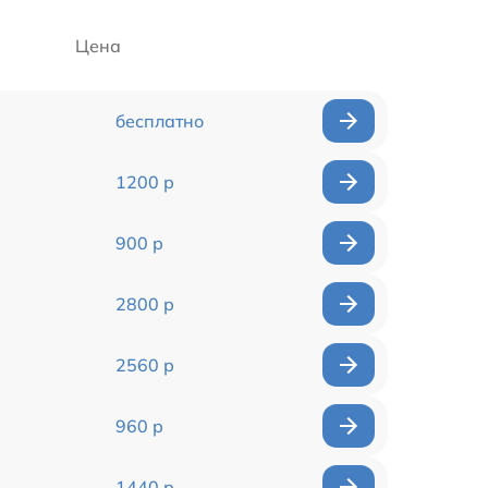
Цена
бесплатно
1200 р
900 р
2800 р
2560 р
960 р
1440 р