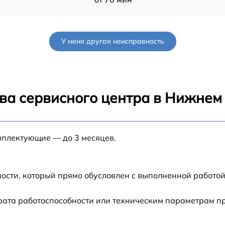
от 60 мин
У меня другая неисправность
от 90 мин
от 70 мин
ва сервисного центра в Нижнем
от 90 мин
мплектующие — до 3 месяцев.
от 100 мин
G
от 80 мин
ости, который прямо обусловлен с выполненной работой
4G
от 70 мин
рата работоспособности или техническим параметрам п
от 60 мин