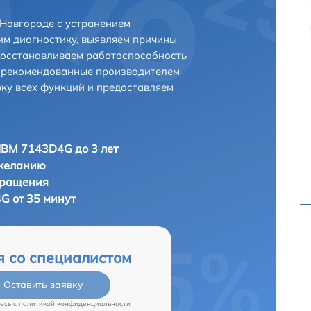
Новгороде с устранением
м диагностику, выявляем причины
восстанавливаем работоспособность
и рекомендованные производителем
рку всех функций и предоставляем
IBM 7143D4G до 3 лет
 желанию
бращения
G от 35 минут
я со специалистом
Оставить заявку
есь c
политикой конфиденциальности