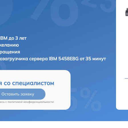
IBM до 3 лет
 желанию
бращения
тозагрузчика сервера
IBM 5458E8G от 35 минут
я со специалистом
Оставить заявку
есь c
политикой конфиденциальности