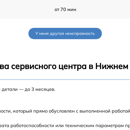
от 70 мин
от 60 мин
У меня другая неисправность
от 90 мин
от 70 мин
ва сервисного центра в Нижнем
от 90 мин
 детали — до 3 месяцев.
от 100 мин
G
от 80 мин
ости, который прямо обусловлен с выполненной работой
G
от 70 мин
рата работоспособности или техническим параметрам п