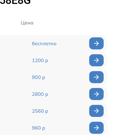
458E8G
Цена
бесплатно
1200 р
900 р
2800 р
2560 р
960 р