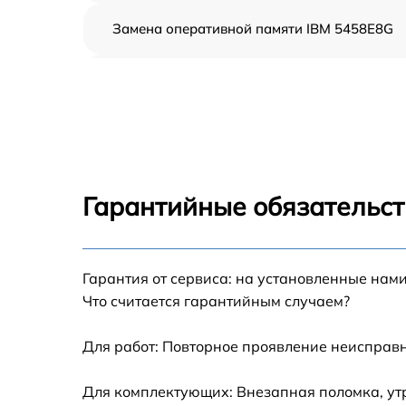
Замена оперативной памяти IBM 5458E8G
Прошивка BIOS IBM 5458E8G
Замена северного моста IBM 5458E8G
Установка/Настройка RAID-массива, SCSI
контроллера IBM 5458E8G
Гарантийные обязательст
Восстановление загрузчика BIOS IBM
5458E8G
Гарантия от сервиса: на установленные нами
Ремонт СХД IBM 5458E8G
Что считается гарантийным случаем?
Ремонт ленточной библиотеки IBM 5458E8
Для работ: Повторное проявление неисправн
Ремонт ленточного накопителя IBM 5458E8
Для комплектующих: Внезапная поломка, ут