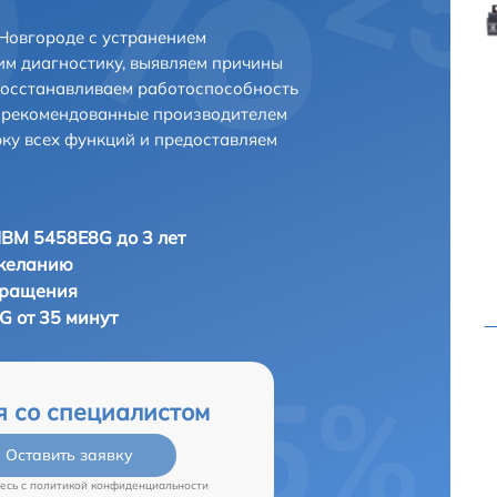
Новгороде с устранением
м диагностику, выявляем причины
восстанавливаем работоспособность
и рекомендованные производителем
рку всех функций и предоставляем
IBM 5458E8G до 3 лет
 желанию
бращения
G от 35 минут
я со специалистом
Оставить заявку
есь c
политикой конфиденциальности