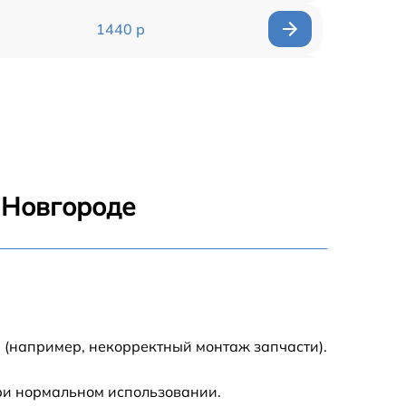
1440 р
1920 р
1440 р
1440 р
 Новгороде
1920 р
4500 р
4000 р
 (например, некорректный монтаж запчасти).
3200 р
ри нормальном использовании.