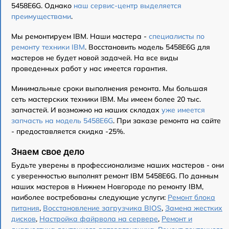
5458E6G. Однако
наш сервис-центр выделяется
преимуществами
.
Мы ремонтируем IBM. Наши мастера -
специалисты по
ремонту техники IBM
. Восстановить модель 5458E6G для
мастеров не будет новой задачей. На все виды
проведенных работ у нас имеется гарантия.
Минимальные сроки выполнения ремонта. Мы большая
сеть мастерских техники IBM. Мы имеем более 20 тыс.
запчастей. И возможно на наших складах
уже имеется
запчасть на модель 5458E6G
. При заказе ремонта на сайте
- предоставляется скидка -25%.
Знаем свое дело
Будьте уверены в профессионализме наших мастеров - они
с уверенностью выполнят ремонт IBM 5458E6G. По данным
наших мастеров в Нижнем Новгороде по ремонту IBM,
наиболее востребованы следующие услуги:
Ремонт блока
питания
,
Восстановление загрузчика BIOS
,
Замена жестких
дисков
,
Настройка файрвола на сервере
,
Ремонт и