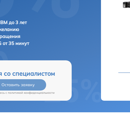
IBM до 3 лет
 желанию
бращения
 от 35 минут
я со специалистом
Оставить заявку
есь c
политикой конфиденциальности