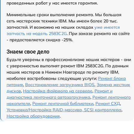
проведенных работ у нас имеется гарантия.
Минимальные сроки выполнения ремонта. Мы большая
сеть мастерских техники IBM. Мы имеем более 20 тыс.
запчастей. И возможно на наших складах
уже имеется
запчасть на модель 2583C2G
. При заказе ремонта на сайте
- предоставляется скидка -25%.
Знаем свое дело
Будьте уверены в профессионализме наших мастеров - они
с уверенностью выполнят ремонт IBM 2583C2G. По данным
наших мастеров в Нижнем Новгороде по ремонту IBM,
наиболее востребованы следующие услуги:
Ремонт блока
питания
,
Восстановление загрузчика BIOS
,
Замена жестких
дисков
,
Настройка файрвола на сервере
,
Ремонт и
диагностика ленточного автозагрузчика
,
Ремонт ленточного
накопителя
,
Ремонт ленточной библиотеки
,
Ремонт СХД
,
Установка/Настройка RAID-массива, SCSI контроллера
,
Настройка оборудования
.