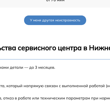
от 60 мин
У меня другая неисправность
от 90 мин
от 70 мин
ьства сервисного центра в Нижн
от 90 мин
нами детали — до 3 месяцев.
от 100 мин
G
от 80 мин
та, который напрямую связан с выполненной работой (н
G
от 70 мин
, отказ в работе или техническим параметрам при нор
от 60 мин