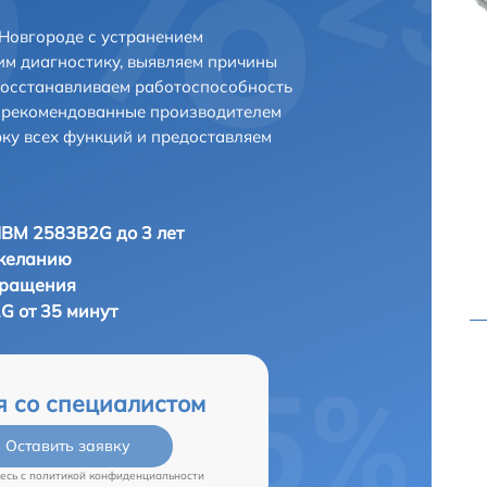
Новгороде с устранением
м диагностику, выявляем причины
восстанавливаем работоспособность
и рекомендованные производителем
рку всех функций и предоставляем
IBM 2583B2G до 3 лет
 желанию
бращения
G от 35 минут
я со специалистом
Оставить заявку
есь c
политикой конфиденциальности