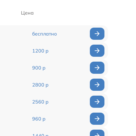
Цена
бесплатно
1200 р
900 р
2800 р
2560 р
960 р
1440 р