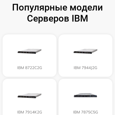
Популярные модели
Серверов IBM
IBM 8722C2G
IBM 7944J2G
IBM 7914K2G
IBM 7875C5G