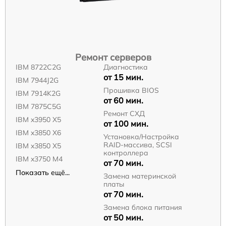
Ремонт серверов
IBM 8722C2G
Диагностика
от 15 мин.
IBM 7944J2G
Прошивка BIOS
IBM 7914K2G
от 60 мин.
IBM 7875C5G
Ремонт СХД
IBM x3950 X5
от 100 мин.
IBM x3850 X6
Установка/Настройка
RAID-массива, SCSI
IBM x3850 X5
контроллера
IBM x3750 M4
от 70 мин.
Показать ещё...
Замена материнской
платы
от 70 мин.
Замена блока питания
от 50 мин.